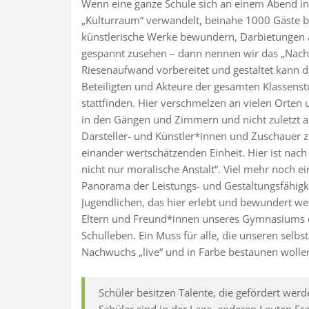
Wenn eine ganze Schule sich an einem Abend in
„Kulturraum“ verwandelt, beinahe 1000 Gäste b
künstlerische Werke bewundern, Darbietungen a
gespannt zusehen – dann nennen wir das „Nacht
Riesenaufwand vorbereitet und gestaltet kann di
Beteiligten und Akteure der gesamten Klassenstu
stattfinden. Hier verschmelzen an vielen Orten u
in den Gängen und Zimmern und nicht zuletzt au
Darsteller- und Künstler*innen und Zuschauer 
einander wertschätzenden Einheit. Hier ist nach
nicht nur moralische Anstalt“. Viel mehr noch ei
Panorama der Leistungs- und Gestaltungsfähigk
Jugendlichen, das hier erlebt und bewundert we
Eltern und Freund*innen unseres Gymnasiums 
Schulleben. Ein Muss für alle, die unseren selb
Nachwuchs „live“ und in Farbe bestaunen wolle
Schüler besitzen Talente, die gefördert we