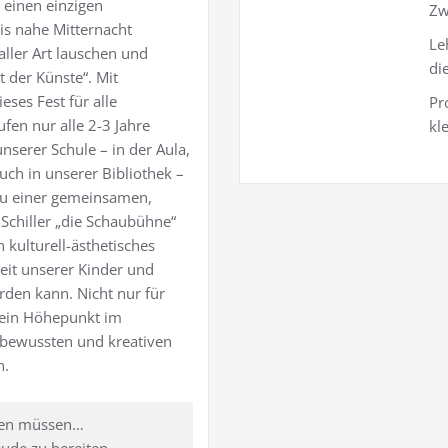
 einen einzigen
Zw
is nahe Mitternacht
Le
ller Art lauschen und
di
 der Künste“. Mit
eses Fest für alle
Pr
fen nur alle 2-3 Jahre
kl
nserer Schule – in der Aula,
ch in unserer Bibliothek –
zu einer gemeinsamen,
 Schiller „die Schaubühne“
n kulturell-ästhetisches
eit unserer Kinder und
rden kann. Nicht nur für
ein Höhepunkt im
stbewussten und kreativen
n.
rden müssen…