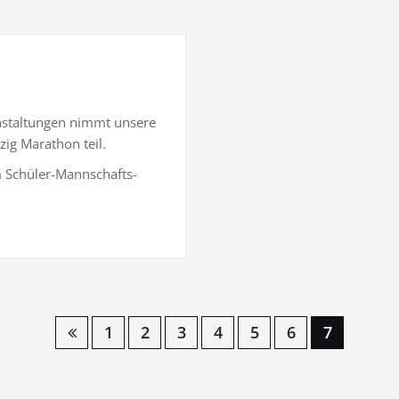
nstaltungen nimmt unsere
zig Marathon teil.
m Schüler-Mannschafts-
1
2
3
4
5
6
7