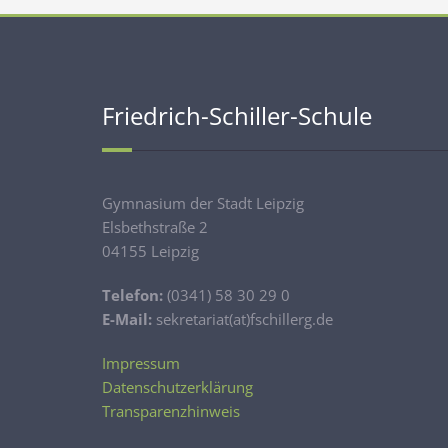
Friedrich-Schiller-Schule
Gymnasium der Stadt Leipzig
Elsbethstraße 2
04155 Leipzig
Telefon:
(0341) 58 30 29 0
E-Mail:
sekretariat(at)fschillerg.de
Impressum
Datenschutzerklärung
Transparenzhinweis