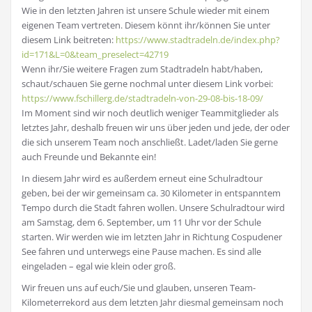
Wie in den letzten Jahren ist unsere Schule wieder mit einem
eigenen Team vertreten. Diesem könnt ihr/können Sie unter
diesem Link beitreten:
https://www.stadtradeln.de/index.php?
id=171&L=0&team_preselect=42719
Wenn ihr/Sie weitere Fragen zum Stadtradeln habt/haben,
schaut/schauen Sie gerne nochmal unter diesem Link vorbei:
https://www.fschillerg.de/stadtradeln-von-29-08-bis-18-09/
Im Moment sind wir noch deutlich weniger Teammitglieder als
letztes Jahr, deshalb freuen wir uns über jeden und jede, der oder
die sich unserem Team noch anschließt. Ladet/laden Sie gerne
auch Freunde und Bekannte ein!
In diesem Jahr wird es außerdem erneut eine Schulradtour
geben, bei der wir gemeinsam ca. 30 Kilometer in entspanntem
Tempo durch die Stadt fahren wollen. Unsere Schulradtour wird
am Samstag, dem 6. September, um 11 Uhr vor der Schule
starten. Wir werden wie im letzten Jahr in Richtung Cospudener
See fahren und unterwegs eine Pause machen. Es sind alle
eingeladen – egal wie klein oder groß.
Wir freuen uns auf euch/Sie und glauben, unseren Team-
Kilometerrekord aus dem letzten Jahr diesmal gemeinsam noch