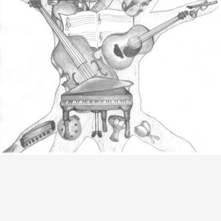
außerhalb des Unterrichts die Chance zu bieten, ihre
erlernten Kompetenzen erfolgreich anzuwenden.
Schließfächer
An unserer Schule bieten wir Ihnen die Gelegenheit ein
Schließfach zu mieten. Sie sind interessiert? Dann
informieren Sie sich jetzt:
Mehr Informationen
.