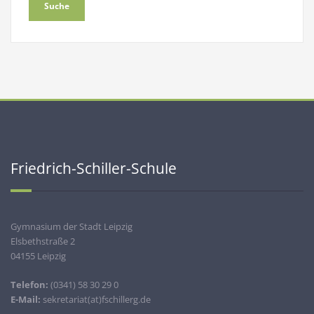
Friedrich-Schiller-Schule
Gymnasium der Stadt Leipzig
Elsbethstraße 2
04155 Leipzig
Telefon:
(0341) 58 30 29 0
E-Mail:
sekretariat(at)fschillerg.de