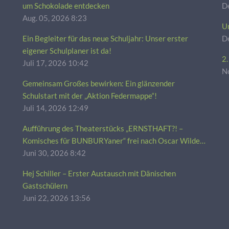
um Schokolade entdecken
De
Aug. 05, 2026 8:23
Um
Ein Begleiter für das neue Schuljahr: Unser erster
D
eigener Schulplaner ist da!
2
Juli 17, 2026 10:42
No
Gemeinsam Großes bewirken: Ein glänzender
Schulstart mit der „Aktion Federmappe“!
Juli 14, 2026 12:49
Aufführung des Theaterstücks „ERNSTHAFT?! –
Komisches für BUNBURYaner“ frei nach Oscar Wilde |
Theater AG (Kl. 8/9, SJ 25/26)
Juni 30, 2026 8:42
Hej Schiller – Erster Austausch mit Dänischen
Gastschülern
Juni 22, 2026 13:56