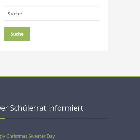
er Schülerrat informiert
gly Christmas Sweater Day