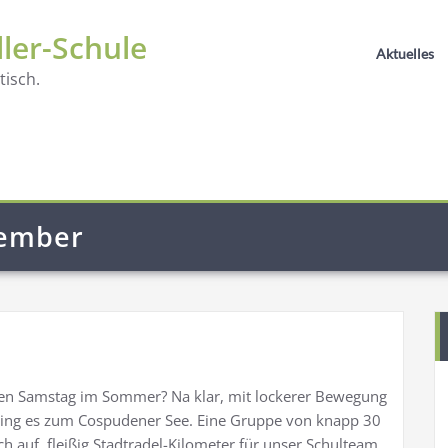
ller-Schule
Aktuelles
isch.
tember
en Samstag im Sommer? Na klar, mit lockerer Bewegung
 ging es zum Cospudener See. Eine Gruppe von knapp 30
h auf, fleißig Stadtradel-Kilometer für unser Schulteam