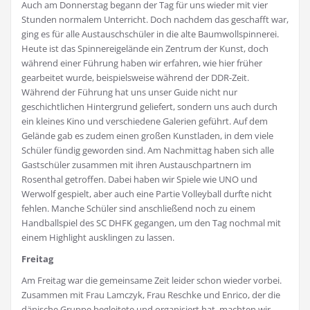
Auch am Donnerstag begann der Tag für uns wieder mit vier
Stunden normalem Unterricht. Doch nachdem das geschafft war,
ging es für alle Austauschschüler in die alte Baumwollspinnerei.
Heute ist das Spinnereigelände ein Zentrum der Kunst, doch
während einer Führung haben wir erfahren, wie hier früher
gearbeitet wurde, beispielsweise während der DDR-Zeit.
Während der Führung hat uns unser Guide nicht nur
geschichtlichen Hintergrund geliefert, sondern uns auch durch
ein kleines Kino und verschiedene Galerien geführt. Auf dem
Gelände gab es zudem einen großen Kunstladen, in dem viele
Schüler fündig geworden sind. Am Nachmittag haben sich alle
Gastschüler zusammen mit ihren Austauschpartnern im
Rosenthal getroffen. Dabei haben wir Spiele wie UNO und
Werwolf gespielt, aber auch eine Partie Volleyball durfte nicht
fehlen. Manche Schüler sind anschließend noch zu einem
Handballspiel des SC DHFK gegangen, um den Tag nochmal mit
einem Highlight ausklingen zu lassen.
Freitag
Am Freitag war die gemeinsame Zeit leider schon wieder vorbei.
Zusammen mit Frau Lamczyk, Frau Reschke und Enrico, der die
dänische Gruppe begleitete und organisiert hat, machten wir