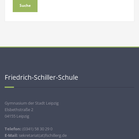
Friedrich-Schiller-Schule
Gymnasium der Stadt Leipzig
Elsbethstraße 2
04155 Leipzig
Telefon:
(0341) 58 30 29 0
E-Mail:
sekretariat(at)fschillerg.de